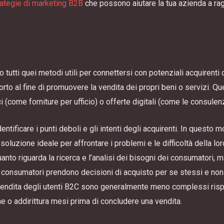
rategie di marketing B2B
che possono aiutare la tua azienda a ragg
tutti quei metodi utili per connettersi con potenziali acquirenti d
rto al fine di promuovere la vendita dei propri beni o servizi. Q
i (come forniture per ufficio) o offerte digitali (come le consulen
dentificare i punti deboli e gli intenti degli acquirenti. In quest
 soluzione ideale per affrontare i problemi e le difficoltà della lo
nto riguarda la ricerca e l’analisi dei bisogni dei consumatori, 
i consumatori prendono decisioni di acquisto per se stessi e non 
 vendita degli utenti B2C sono generalmente meno complessi rispe
o addirittura mesi prima di concludere una vendita.