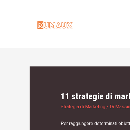
Vai
al
contenuto
11 strategie di mar
Strategia di Marketing
/ Di
Massi
Per raggiungere determinati obiett