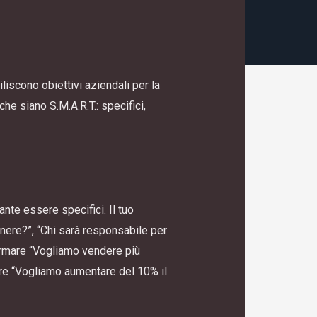
liscono obiettivi aziendali per la
he siano S.M.A.R.T.: specifici,
ante essere specifici. Il tuo
ere?”, “Chi sarà responsabile per
ermare “Vogliamo vendere più
ere “Vogliamo aumentare del 10% il