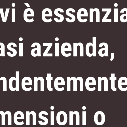
ivi è essenzi
asi azienda,
ndentemente
mensioni o