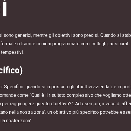
i
i sono generici, mentre gli obiettivi sono precisi. Quando si stabi
ormale o tramite riunioni programmate con i colleghi, assicurati c
e tempestivi.
ifico)
er Specifico: quando si impostano gli obiettivi aziendali, è import
omande come “Qual è il risultato complessivo che vogliamo otten
mo per raggiungere questo obiettivo?”. Ad esempio, invece di aff
itano nella nostra zona”, un obiettivo più specifico potrebbe ess
lla nostra zona”.