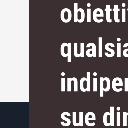
obiett
qualsi
indipe
sue di