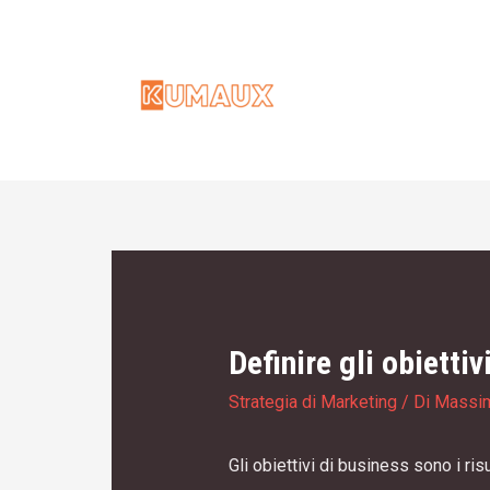
Vai
al
contenuto
Definire gli obietti
Strategia di Marketing
/ Di
Massi
Gli obiettivi di business sono i ri