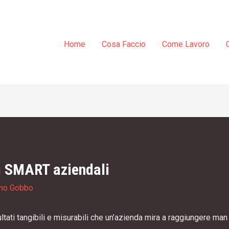
Home
Cosa Faccio
Come Lavoro
vi SMART aziendali
mo Gobbo
sultati tangibili e misurabili che un’azienda mira a raggiungere m