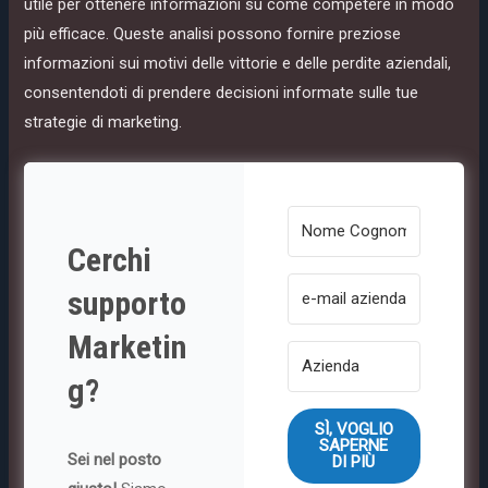
utile per ottenere informazioni su come competere in modo
più efficace. Queste analisi possono fornire preziose
informazioni sui motivi delle vittorie e delle perdite aziendali,
consentendoti di prendere decisioni informate sulle tue
strategie di marketing.
Cerchi
supporto
Marketin
g?
SÌ, VOGLIO
SAPERNE
Sei nel posto
DI PIÙ