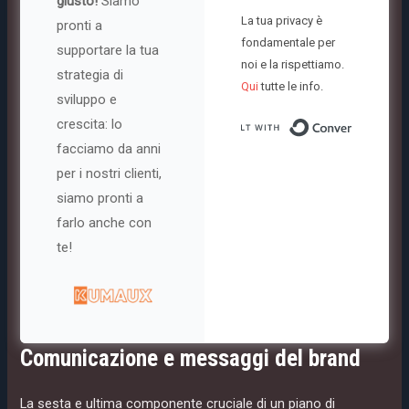
giusto!
Siamo
La tua privacy è
pronti a
fondamentale per
supportare la tua
noi e la rispettiamo.
strategia di
Qui
tutte le info.
sviluppo e
crescita: lo
Built with
facciamo da anni
per i nostri clienti,
siamo pronti a
farlo anche con
te!
Comunicazione e messaggi del brand
La sesta e ultima componente cruciale di un piano di