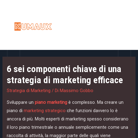
Vai
al
contenuto
MAI
MEN
6 sei componenti chiave di una
strategia di marketing efficace
Strategia di Marketing
/ Di
Massimo Gobbo
Sviluppare un
piano marketing
è complesso. Ma creare un
piano di
marketing strategico
che funzioni davvero lo è
ancora di più. Molti esperti di marketing spesso considerano
il loro piano trimestrale o annuale semplicemente come una
raccolta di attività, la maggior parte delle quali viene