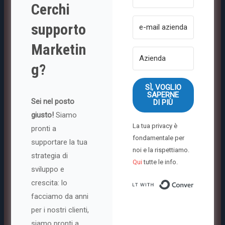
Cerchi
supporto
Marketin
g?
SÌ, VOGLIO
SAPERNE
Sei nel posto
DI PIÙ
giusto!
Siamo
La tua privacy è
pronti a
fondamentale per
supportare la tua
noi e la rispettiamo.
strategia di
Qui
tutte le info.
sviluppo e
crescita: lo
Built with
facciamo da anni
per i nostri clienti,
siamo pronti a