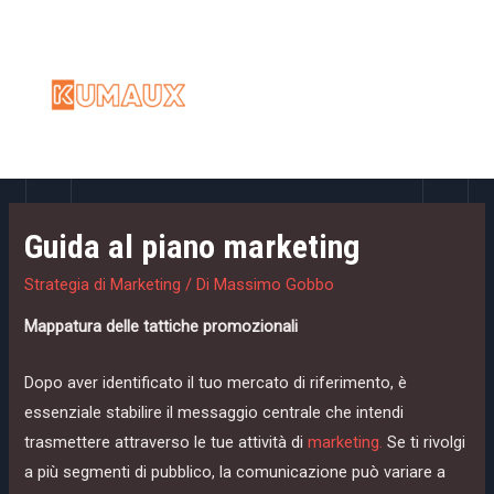
Vai
al
contenuto
MAI
MEN
Guida al piano marketing
Strategia di Marketing
/ Di
Massimo Gobbo
Mappatura delle tattiche promozionali
Dopo aver identificato il tuo mercato di riferimento, è
essenziale stabilire il messaggio centrale che intendi
trasmettere attraverso le tue attività di
marketing.
Se ti rivolgi
a più segmenti di pubblico, la comunicazione può variare a